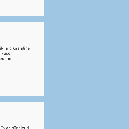
k ja pikaajaline
aikuse
seõppe
. Ta on sündinud