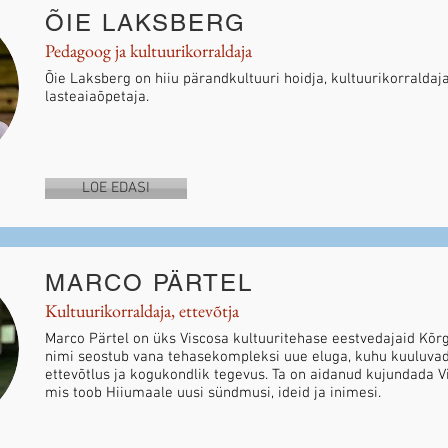
ÕIE LAKSBERG
Pedagoog ja kultuurikorraldaja
Õie Laksberg on hiiu pärandkultuuri hoidja, kultuurikorraldaja
lasteaiaõpetaja.
LOE EDASI
MARCO PÄRTEL
Kultuurikorraldaja, ettevõtja
Marco Pärtel on üks Viscosa kultuuritehase eestvedajaid Kõ
nimi seostub vana tehasekompleksi uue eluga, kuhu kuuluvad
ettevõtlus ja kogukondlik tegevus. Ta on aidanud kujundada V
mis toob Hiiumaale uusi sündmusi, ideid ja inimesi.