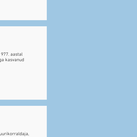
1977. aastal
taga kasvanud
uurikorraldaja,