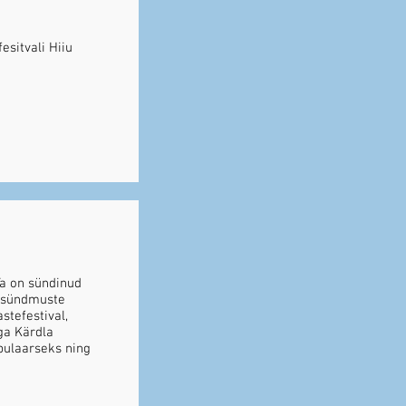
sitvali Hiiu
Ta on sündinud
e sündmuste
stefestival,
iga Kärdla
pulaarseks ning