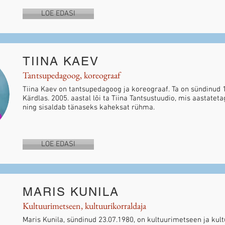
LOE EDASI
TIINA KAEV
Tantsupedagoog, koreograaf
Tiina Kaev on tantsupedagoog ja koreograaf. Ta on sündinud 
Kärdlas. 2005. aastal lõi ta Tiina Tantsustuudio, mis aastate
ning sisaldab tänaseks kaheksat rühma.
LOE EDASI
MARIS KUNILA
Kultuurimetseen, kultuurikorraldaja
Maris Kunila, sündinud 23.07.1980, on kultuurimetseen ja kult