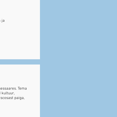
 ja
rgessaares. Tema
 kultuur,
iscosast paiga,