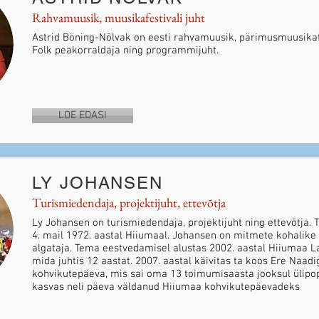
Rahvamuusik, muusikafestivali juht
Astrid Böning-Nõlvak on eesti rahvamuusik, pärimusmuusikafe
Folk peakorraldaja ning programmijuht.
LOE EDASI
LY JOHANSEN
Turismiedendaja, projektijuht, ettevõtja
Ly Johansen on turismiedendaja, projektijuht ning ettevõtja. 
4. mail 1972. aastal Hiiumaal. Johansen on mitmete kohalik
algataja. Tema eestvedamisel alustas 2002. aastal Hiiumaa La
mida juhtis 12 aastat. 2007. aastal käivitas ta koos Ere Naad
kohvikutepäeva, mis sai oma 13 toimumisaasta jooksul ülipo
kasvas neli päeva väldanud Hiiumaa kohvikutepäevadeks