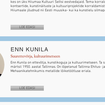
kes on üks Hiiumaa Kultuuri Seltsi eestvedajaid. Tema korral
kontsertide, kunstinäituste ja kultuuriprojektide korraldamis
Hiiumaale jõudnud nii Eesti muusika- kui ka kunstielu silmapa
LOE EDASI
ENN KUNILA
Suurettevõtja, kultuurimetseen
Enn Kunila on ettevõtja, kunstikoguja ja kultuurimetseen. Ta s
märtsil 1950. aastal Tallinnas. On lõpetanud Tallinna Ehitus- j
Mehaanikatehnikumis metallide lõiketöötluse eriala.
LOE EDASI