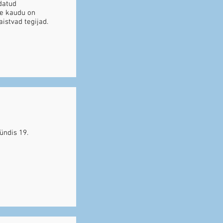
datud
te kaudu on
istvad tegijad.
ündis 19.
a