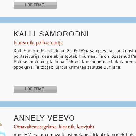
LOE EDASI
KALLI SAMORODNI
Kunstnik, politseiuurija
Kalli Samorodni, sündinud 22.05.1974 Sauga vallas, on kunstni
politseiuurija, kes elab ja töötab Hiiumaal. Ta on lõpetanud P
Politseikooli ning Tallinna Ülikooli kunstiõpetuse bakalaureu
õppekava. Ta töötab Kärdla kriminaaltalituse uurijana.
LOE EDASI
ANNELY VEEVO
Omavalitsustegelane, kirjanik, loovjuht
Annely Veevo on omavalitsustegelane, kirjanik ja projektijuht