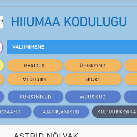
HIIUMAA KODULUGU
HARIDUS
ÜHISKOND
MEDITSIIN
SPORT
KUNSTNIKUD
MUUSIKUD
GRAAFID
AJAKIRJANIKUD
KULTUURIKORRA
ASTRID NÕLVAK