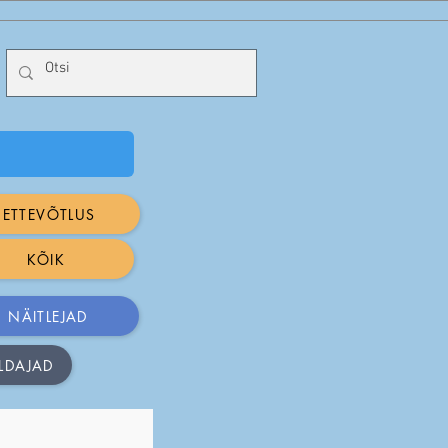
ETTEVÕTLUS
KÕIK
NÄITLEJAD
LDAJAD