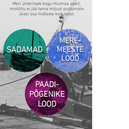
Meri ümbritseb kogu Hiiumaa saart,
mistõttu ei jää tema mõjust puutumata
ükski osa hiidlaste koduloost.
MERE-
SADAMAD
MEESTE
LOOD
PAADI-
PÕGENIKE
LOOD