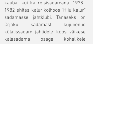
kauba- kui ka reisisadamana. 1978–
1982 ehitas kalurikolhoos "Hiiu kalur"
sadamasse jahtklubi. Tänaseks on
Orjaku sadamast kujunenud
külalissadam jahtidele koos väikese
kalasadama osaga kohalikele
kaluritele. Lisaks söögikohale ning
majutusteenusele võõrustab
turistisõbralik sadam mitmeid üritusi.
ALLIKAD
Põllo, Kaljo 2005. Hiiumaa rahvapärane
ehituskunst. lk 323.
(
https://hiiumaa.raamatukogud.ee/index.a
sp?action=102&tid=24813)
Puhka Eestis. Orjaku sadam.
https://www.puhkaeestis.ee/et/orjaku-
sadam-1
Käina vald. Arengukava. Orjaku sadam.
http://kaina.hiiumaa.ee/arengukava4