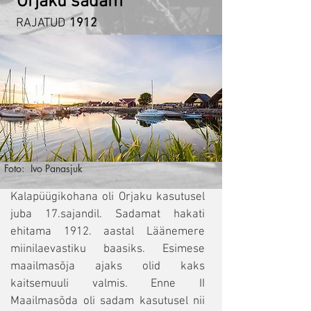
Orjaku sadam
RAJATUD
1912
Foto:
Ivo Panasjuk
Kalapüügikohana oli Orjaku kasutusel
juba 17.sajandil. Sadamat hakati
ehitama 1912. aastal Läänemere
miinilaevastiku baasiks. Esimese
maailmasõja ajaks olid kaks
kaitsemuuli valmis. Enne II
Maailmasõda oli sadam kasutusel nii