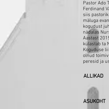
Pastor Ado T
Ferdinand Vä
siis pastori
mäluga evang
kogudust juh
nädalas Nurs
Aastast 2015
külastab ta
Koguduse lii
olnud toimiv
peresid ja u
ALLIKAD
ASUKOHT