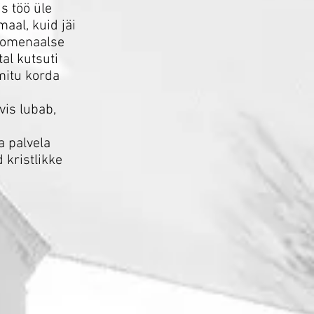
s töö üle
aal, kuid jäi
enomenaalse
al kutsuti
mitu korda
vis lubab,
a palvela
 kristlikke