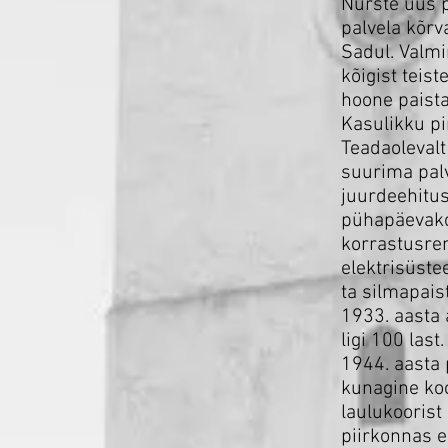
Nurste uus p
palvela kõrv
Sadul. Valmi
kõigist teis
hoone paista
Kasulikku p
Teadaolevalt
suurima palv
juurdeehitu
pühapäevakoo
korrastusrem
elektrisüste
ta silmapais
1933. aasta 
ligi 100 las
1944. aasta
kunagine koo
laulukoorist
piirkonnas e