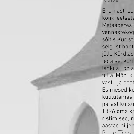
FOTO:
FOTO:
Enamasti sa
konkreetsete
Metsaperes e
vennastekogu
sõitis Kuris
selgust bapt
jälle Kärdla
teda sel kor
lahkus Tõni
tulla. Mõni 
vastu ja peat
Esimesed koo
kuulutamas 
pärast kutsu
1896 oma ko
ristimised,
aastad hilje
Peale Tõnis