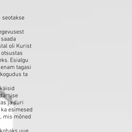
s seotakse
tegevusest
t saada
al oli Kurist
s otsustas
eks. Esialgu
 enam tagasi
s kogudus ta
käisid
idamise
as ja suri
 ka esimesed
s, mis mõned
 kohaks uue