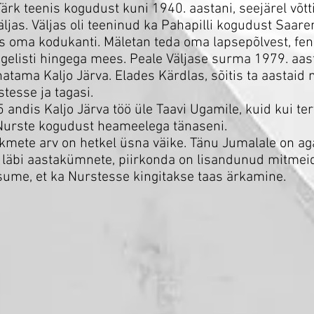
ärk teenis kogudust kuni 1940. aastani, seejärel võtti
ljas. Väljas oli teeninud ka Pahapilli kogudust Saarem
ks oma kodukanti. Mäletan teda oma lapsepõlvest, f
elisti hingega mees. Peale Väljase surma 1979. aast
atama Kaljo Järva. Elades Kärdlas, sõitis ta aastaid 
tesse ja tagasi.
 andis Kaljo Järva töö üle Taavi Ugamile, kuid kui ter
 Nurste kogudust heameelega tänaseni.
kmete arv on hetkel üsna väike. Tänu Jumalale on ag
 läbi aastakümnete, piirkonda on lisandunud mitmeid
sume, et ka Nurstesse kingitakse taas ärkamine.