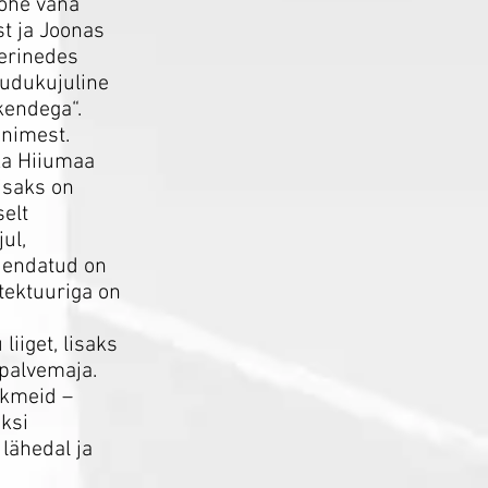
kohe vana
st ja Joonas
 erinedes
uudukujuline
kendega“.
inimest.
 ka Hiiumaa
isaks on
elt
ul,
uuendatud on
tektuuriga on
iiget, lisaks
 palvemaja.
ikmeid –
üksi
lähedal ja