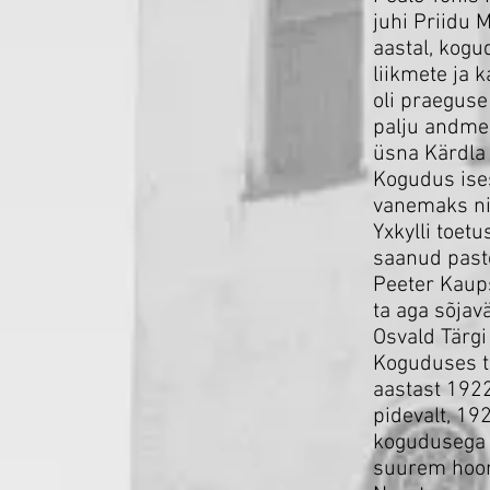
juhi Priidu 
aastal, kogu
liikmete ja 
oli praeguse
palju andmeid
üsna Kärdla 
Kogudus ises
vanemaks nin
Yxkylli toet
saanud pasto
Peeter Kaup
ta aga sõjav
Osvald Tärgi 
Koguduses te
aastast 1922
pidevalt, 19
kogudusega 9
suurem hoo