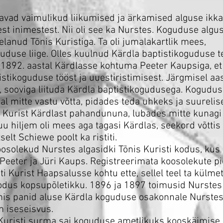
avad vaimulikud liikumised ja ärkamised alguse ikka
st inimestest. Nii oli see ka Nurstes. Koguduse algu
lanud Tõnis Kuristiga. Ta oli jumalakartlik mees,
duse liige. Olles kuulnud Kärdla baptistikoguduse 
t 1892. aastal Kärdlasse kohtuma Peeter Kaupsiga, e
istikoguduse tööst ja uuestiristimisest. Järgmisel aast
s, sooviga liituda Kärdla baptistikogudusega. Kogudu
ral mitte vastu võtta, pidades teda uhkeks ja suurelis
s Kurist Kärdlast pahandununa, lubades mitte kunagi
kuu hiljem oli mees aga tagasi Kärdlas, seekord võtti
selt Schiewe poolt ka ristiti.
solekud Nurstes algasidki Tõnis Kuristi kodus, kus 
Peeter ja Jüri Kaups. Registreerimata koosolekute p
ti Kurist Haapsalusse kohtu ette, sellel teel ta külmet
dus kopsupõletikku. 1896 ja 1897 toimusid Nurstes
 mis panid aluse Kärdla koguduse osakonnale Nurste
m iseseisvus.
 Kuristi surma sai koguduse ametlikuks kooskäimise