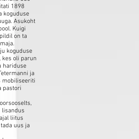
tati 1898
ma koguduse
uuga. Asukoht
ool. Kuigi
ildil on ta
 maja.
rju koguduse
 kes oli parun
u hariduse
Tetermanni ja
mobiliseeriti
a pastori
oorsooselts,
d lisandus
al liitus
itada uus ja