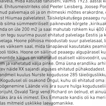
alvela, mida kasutab tänaseni, valmis 1923. aastal 
al. Ehitusmeistriteks olid Peeter Leisberg, Joosep Po
nud palvemaja oli ja on mitmeski mõttes erakordne,
test Hiiumaa palvelatest. Täiskelpkatusega peaaegu r
b silma sümmeetriliselt paiknevate kõrgete „kirikua
inda on üle 200 m2 ja saal mahutab rohkem kui 400 
 on tegu suurima puust ehitatud palvelaga Eestis ja
elaga. Hoone põhiosa moodustab suur palvelasaal, l
ses väiksem saal, mida tänapäeval kasutataks peamis
li tööks. Hoone on säilinud peaaegu algupärasel kuj
ontide käigus on vahetatud osaliselt välisvoodrit, 
em ja vahetatud välja pinke. Oma üsna erandliku arhi
tev näide XX sajandi alguses ehitatud pühakodadest.
andmeil kuulus Nurste kogudusse 285 täieõiguslikku l
t. Kogudusel oli osakond Õngul, kuhu oli ehitatud oma
 põgenemine Läände viis ära suure hulga koguduseli
rijuht, Osvald Tärgi vend Richard on öelnud, et ainu
 läks ära 44 inimest. Eks Emmaste kandis oli ka meri 
las mitmeid usklikke laevaomanikke.