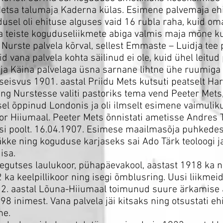
Metsa talumaja Kaderna külas. Esimene palvemaja ehi
dusel oli ehituse alguses vaid 16 rubla raha, kuid o
ka teiste koguduseliikmete abiga valmis maja mõne k
 Nurste palvela kõrval, sellest Emmaste – Luidja tee p
 vana palvela kohta säilinud ei ole, kuid ühel leitud p
ja Käina palvelaga üsna sarnane lihtne ühe ruumiga
eisvus 1901. aastal Priidu Mets kutsuti peatselt Ha
g Nurstesse valiti pastoriks tema vend Peeter Mets,
usel õppinud Londonis ja oli ilmselt esimene vaimulik
r Hiiumaal. Peeter Mets õnnistati ametisse Andres 
si poolt. 16.04.1907. Esimese maailmasõja puhkedes 
äkke ning koguduse karjaseks sai Ado Tärk teoloogi j
isa.
gutses laulukoor, pühapäevakool, aastast 1918 ka n
 ka keelpillikoor ning isegi õmblusring. Uusi liikmei
22. aastal Lõuna-Hiiumaal toimunud suure ärkamise aj
8 inimest. Vana palvela jäi kitsaks ning otsustati eh
ne.