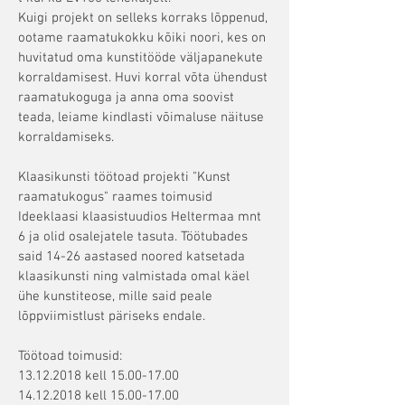
Kuigi projekt on selleks korraks lõppenud,
ootame raamatukokku kõiki noori, kes on
huvitatud oma kunstitööde väljapanekute
korraldamisest. Huvi korral võta ühendust
raamatukoguga ja anna oma soovist
teada, leiame kindlasti võimaluse näituse
korraldamiseks.
Klaasikunsti töötoad projekti "Kunst
raamatukogus" raames toimusid
Ideeklaasi klaasistuudios Heltermaa mnt
6 ja olid osalejatele tasuta. Töötubades
said 14-26 aastased noored katsetada
klaasikunsti ning valmistada omal käel
ühe kunstiteose, mille said peale
lõppviimistlust päriseks endale.
Töötoad toimusid:
13.12.2018
kell
15.00-17.00
14.12.2018
kell
15.00-17.00