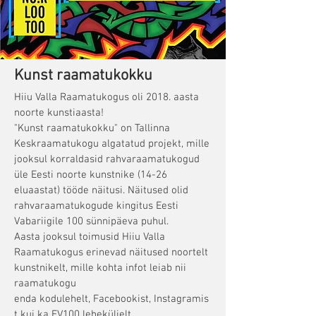
Kunst raamatukokku
Hiiu Valla Raamatukogus oli 2018. aasta
noorte kunstiaasta!
"Kunst raamatukokku" on Tallinna
Keskraamatukogu algatatud projekt, mille
jooksul korraldasid rahvaraamatukogud
üle Eesti noorte kunstnike (14-26
eluaastat) tööde näitusi. Näitused olid
rahvaraamatukogude kingitus Eesti
Vabariigile 100 sünnipäeva puhul.
Aasta jooksul toimusid Hiiu Valla
Raamatukogus erinevad näitused noortelt
kunstnikelt, mille kohta infot leiab nii
raamatukogu
enda kodulehelt, Facebookist, Instagramis
t kui ka EV100 leheküljelt.