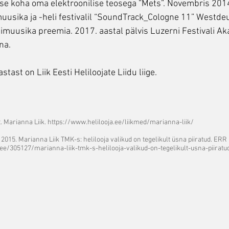
ise koha oma elektroonilise teosega ”Mets”. Novembris 2014 
uusika ja -heli festivalil “SoundTrack_Cologne 11” Westde
imuusika preemia. 2017. aastal pälvis Luzerni Festivali A
na.
stast on Liik Eesti Heliloojate Liidu liige.
it. Marianna Liik.
https://www.helilooja.ee/liikmed/marianna-liik/
 2015. Marianna Liik TMK-s: helilooja valikud on tegelikult üsna piiratud. ERR 
.ee/305127/marianna-liik-tmk-s-helilooja-valikud-on-tegelikult-usna-piiratu