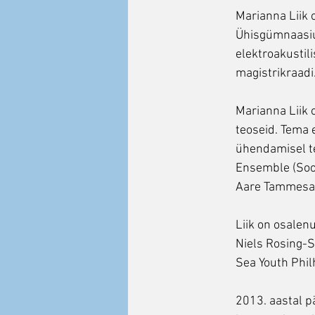
Marianna Liik 
Ühisgümnaasium
elektroakustil
magistrikraadi
Marianna Liik o
teoseid. Tema e
ühendamisel te
Ensemble (Soom
Aare Tammesalu
Liik on osalen
Niels Rosing-S
Sea Youth Phil
2013. aastal p