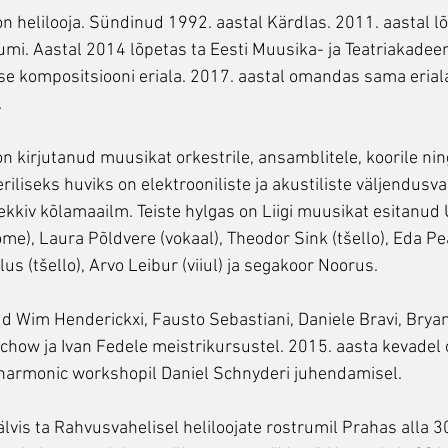
on helilooja. Sündinud 1992. aastal Kärdlas. 2011. aastal l
i. Aastal 2014 lõpetas ta Eesti Muusika- ja Teatriakadee
ise kompositsiooni eriala. 2017. aastal omandas sama erial
.
n kirjutanud muusikat orkestrile, ansamblitele, koorile ning
riliseks huviks on elektrooniliste ja akustiliste väljendusv
kkiv kõlamaailm. Teiste hylgas on Liigi muusikat esitanud
e), Laura Põldvere (vokaal), Theodor Sink (tšello), Eda Peä
s (tšello), Arvo Leibur (viiul) ja segakoor Noorus.
ud Wim Henderickxi, Fausto Sebastiani, Daniele Bravi, Bryan
chow ja Ivan Fedele meistrikursustel. 2015. aasta kevadel o
harmonic workshopil Daniel Schnyderi juhendamisel.
älvis ta Rahvusvahelisel heliloojate rostrumil Prahas alla 