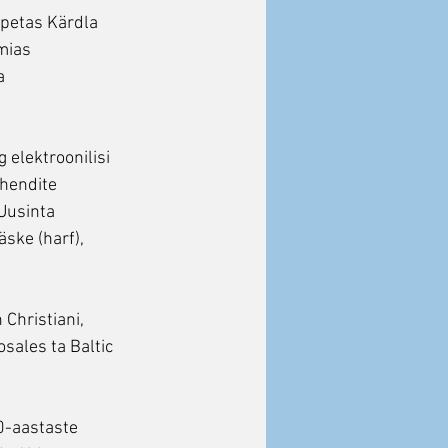
õpetas Kärdla
mias
a
 elektroonilisi
ahendite
 Uusinta
ske (harf),
 Christiani,
sales ta Baltic
30-aastaste