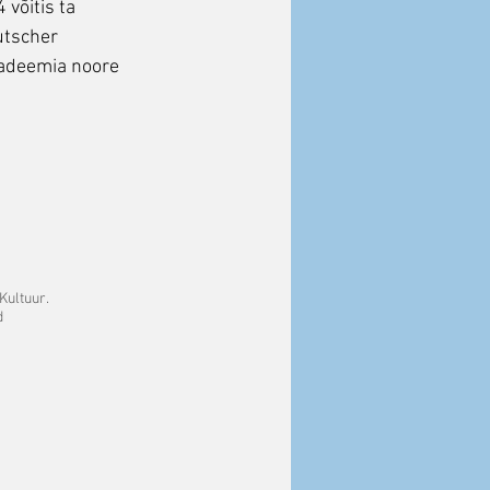
võitis ta
utscher
kadeemia noore
Kultuur.
d