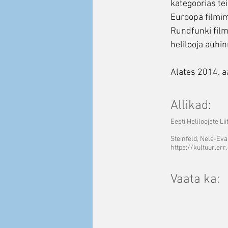
kategoorias te
Euroopa filmim
Rundfunki film
helilooja auhin
Alates 2014. aa
Allikad:
Eesti Heliloojate Li
Steinfeld, Nele-Eva
https://kultuur.err
Vaata ka: