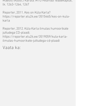
Mäeots (Koost.) Kärdla: MTÜ Hiiumaa Teabekapital,
lk.
1263-1264
, 1267
Reporter, 2011. Kes on Küla Karla?
https://reporter.elu24.ee/3515465/kes-on-kula-
karla
Reporter, 2012. Küla Karla ilmutas humoorikate
juttudega CD-plaadi.
https://reporter.elu24.ee/3519059/kula-karla-
ilmutas-humoorikate-juttudega-cd-plaadi
Vaata ka: