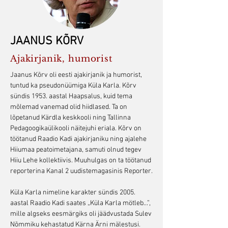
JAANUS KÕRV
Ajakirjanik, humorist
Jaanus Kõrv oli eesti ajakirjanik ja humorist,
tuntud ka pseudonüümiga Küla Karla. Kõrv
sündis 1953. aastal Haapsalus, kuid tema
mõlemad vanemad olid hiidlased. Ta on
lõpetanud Kärdla keskkooli ning Tallinna
Pedagoogikaülikooli näitejuhi eriala. Kõrv on
töötanud Raadio Kadi ajakirjaniku ning ajalehe
Hiiumaa peatoimetajana, samuti olnud tegev
Hiiu Lehe kollektiivis. Muuhulgas on ta töötanud
reporterina Kanal 2 uudistemagasinis Reporter.
Küla Karla nimeline karakter sündis 2005.
aastal Raadio Kadi saates „Küla Karla mötleb...”,
mille algseks eesmärgiks oli jäädvustada Sulev
Nõmmiku kehastatud Kärna Ärni mälestusi.