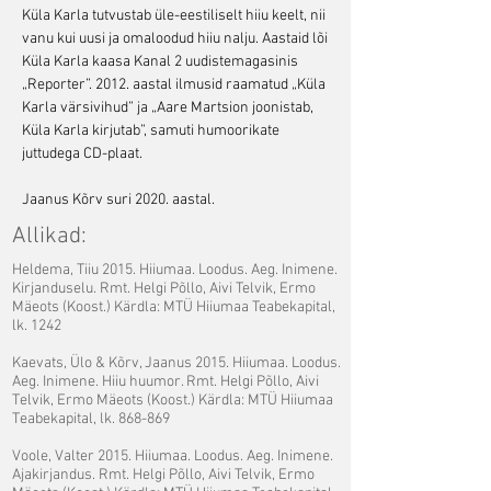
Küla Karla tutvustab üle-eestiliselt hiiu keelt, nii
vanu kui uusi ja omaloodud hiiu nalju. Aastaid lõi
Küla Karla kaasa Kanal 2 uudistemagasinis
„Reporter”. 2012. aastal ilmusid raamatud „Küla
Karla värsivihud” ja „Aare Martsion joonistab,
Küla Karla kirjutab”, samuti humoorikate
juttudega CD-plaat.
Jaanus Kõrv suri 2020. aastal.
Allikad:
Heldema, Tiiu 2015. Hiiumaa. Loodus. Aeg. Inimene.
Kirjanduselu. Rmt. Helgi Põllo, Aivi Telvik, Ermo
Mäeots (Koost.) Kärdla: MTÜ Hiiumaa Teabekapital,
lk. 1242
Kaevats, Ülo & Kõrv, Jaanus 2015. Hiiumaa. Loodus.
Aeg. Inimene. Hiiu huumor. Rmt. Helgi Põllo, Aivi
Telvik, Ermo Mäeots (Koost.) Kärdla: MTÜ Hiiumaa
Teabekapital, lk. 868-869
Voole, Valter 2015. Hiiumaa. Loodus. Aeg. Inimene.
Ajakirjandus. Rmt. Helgi Põllo, Aivi Telvik, Ermo