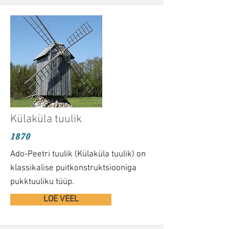
Külaküla tuulik
1870
Ado-Peetri tuulik (Külaküla tuulik) on
klassikalise puitkonstruktsiooniga
pukktuuliku tüüp.
LOE VEEL