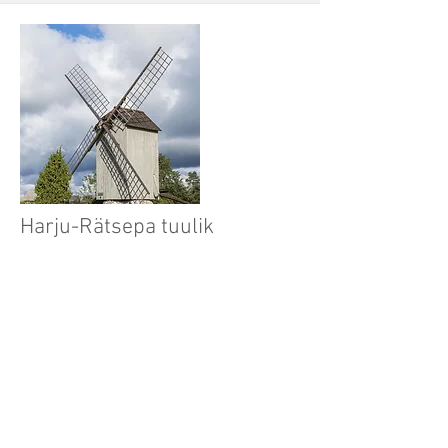
Harju-Rätsepa tuulik
1892
Klassikalise puitkonstruktsiooniga
pukktuuliku tüübi esindaja.
LOE VEEL