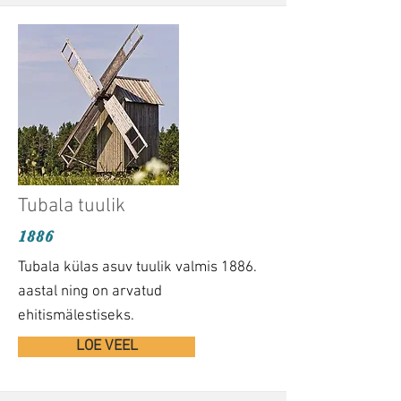
Tubala tuulik
1886
Tubala külas asuv tuulik valmis 1886.
aastal ning on arvatud
ehitismälestiseks.
LOE VEEL